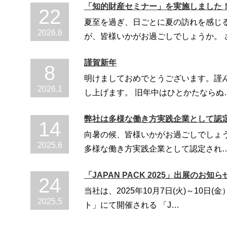
「知的財産セミナー」を実施しました
22
夏至を過ぎ、日ごとに夏の訪れを感じ
2026
.
6
が、皆様いかがお過ごしでしょうか。 
謹賀新年
8
明けましておめでとうございます。謹
2026
.
1
し上げます。 旧年中はひとかたならぬ
弊社は多様な働き方実践企業として認
14
向暑の候、皆様いかがお過ごしでしょう
2025
.
6
多様な働き方実践企業として認定され
「JAPAN PACK 2025」出展のお知ら
24
当社は、2025年10月7日(火)～10日
2025
.
5
ト」にて開催される 「J…