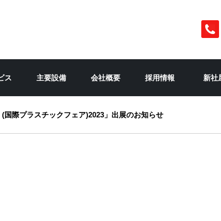
彩の国 抜型の金剛 株式会社 金剛製作所
ビス
主要設備
会社概要
採用情報
新社
PAN (国際プラスチックフェア)2023」出展のお知らせ