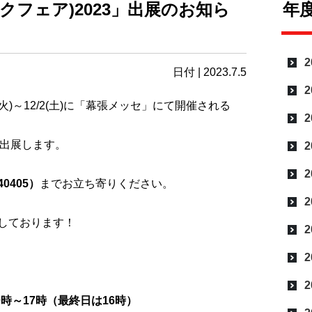
チックフェア)2023」出展のお知ら
年
2
日付 | 2023.7.5
2
火)
～12/2(土)
に「幕張メッセ」にて開催される
2
に出展します。
2
2
0405
）
までお立ち寄りください。
2
しております！
2
2
2
0
時～17
時（最終日は16時）