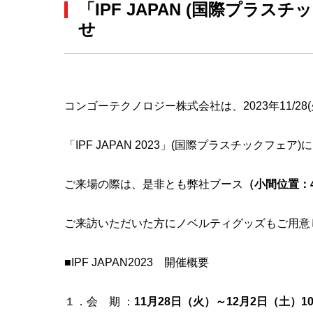
「IPF JAPAN (国際プラス
せ
コンゴーテクノロジー株式会社は、
2023
年11/28(
「IPF JAPAN
2023
」(国際プラスチックフェア)
ご来場の際は、是非とも弊社ブース
（小間位置：4
ご来訪いただいた方にノベルティグッズもご用意
■IPF JAPAN
2023
開催概要
１．会 期
：
11
月28
日（火）～12
月2
日（土）1